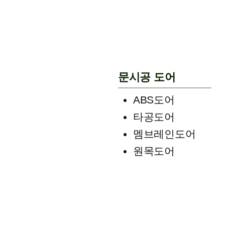
문시공 도어
ABS도어
타공도어
멤브레인도어
원목도어