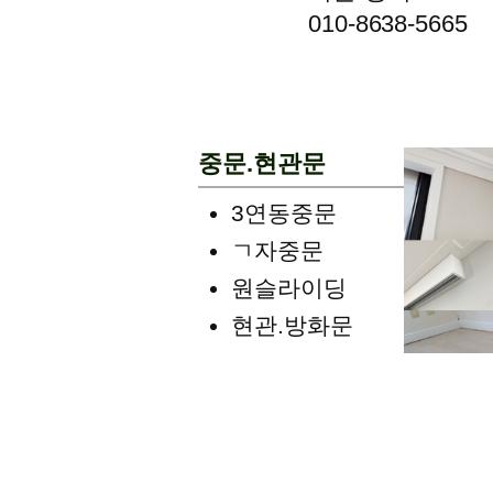
010-8638-5665
중문.현관문
3연동중문
ㄱ자중문
원슬라이딩
현관.방화문