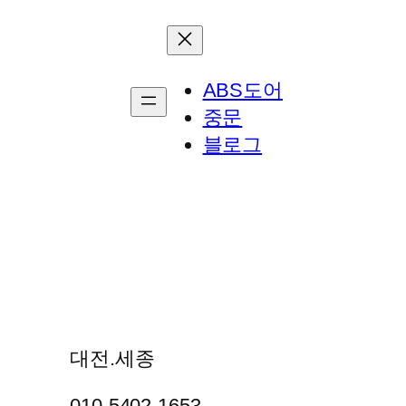
ABS도어
중문
블로그
대전.세종
010-5402-1653