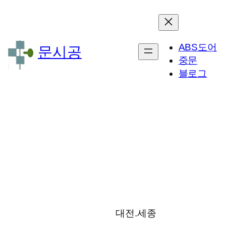
ABS도어
문시공
중문
블로그
대전.세종