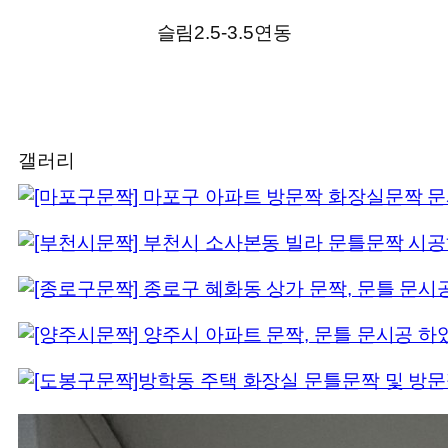
슬림2.5-3.5연동
갤러리